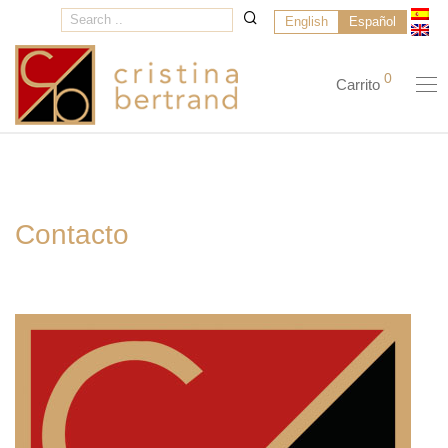
English
Español
0
Carrito
Contacto