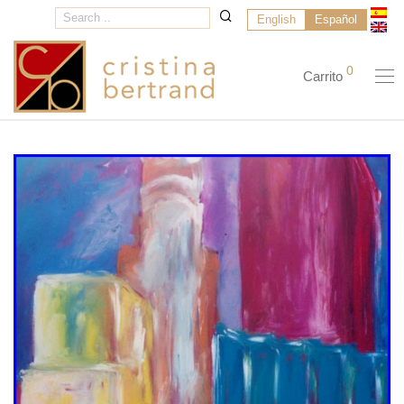
English
Español
0
Carrito