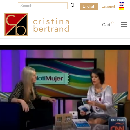
English
Español
0
Cart